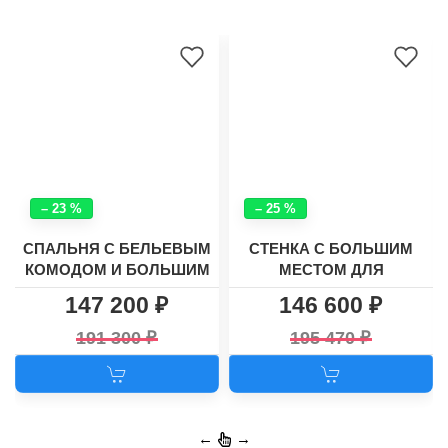
– 23 %
– 25 %
СПАЛЬНЯ С БЕЛЬЕВЫМ
СТЕНКА С БОЛЬШИМ
КОМОДОМ И БОЛЬШИМ
МЕСТОМ ДЛЯ
ШКАФОМ ДЛЯ ОДЕЖЫ
ТЕЛЕВИЗОРА И
147 200
146 600
"ЛАУНЧ"
УГЛОВЫМ ШКАФОМ
ХАСКИ - 26
191 300
195 470
←
→