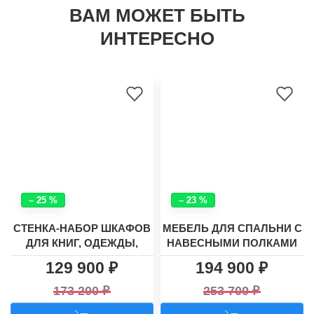
ВАМ МОЖЕТ БЫТЬ
ИНТЕРЕСНО
– 25 %
– 23 %
СТЕНКА-НАБОР ШКАФОВ
МЕБЕЛЬ ДЛЯ СПАЛЬНИ С
ДЛЯ КНИГ, ОДЕЖДЫ,
НАВЕСНЫМИ ПОЛКАМИ
ПОСУДЫ И ТЕЛЕВИЗОРА
И УГЛОВЫМ ШКАФОМ
129 900
194 900
ХАСКИ - 27
"ЛАУНЧ 3"
173 200
253 700