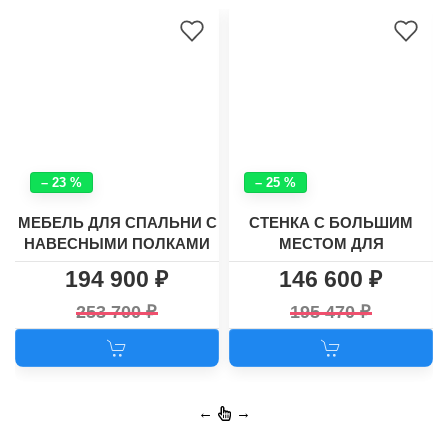
– 23 %
– 25 %
МЕБЕЛЬ ДЛЯ СПАЛЬНИ С
СТЕНКА С БОЛЬШИМ
НАВЕСНЫМИ ПОЛКАМИ
МЕСТОМ ДЛЯ
И УГЛОВЫМ ШКАФОМ
ТЕЛЕВИЗОРА И
194 900
146 600
"ЛАУНЧ 3"
УГЛОВЫМ ШКАФОМ
ХАСКИ - 26
253 700
195 470
←
→