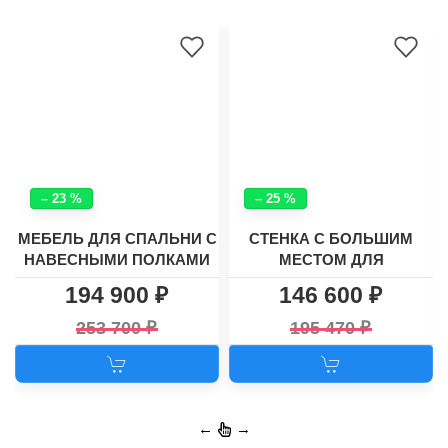
– 23 %
– 25 %
МЕБЕЛЬ ДЛЯ СПАЛЬНИ С
СТЕНКА С БОЛЬШИМ
НАВЕСНЫМИ ПОЛКАМИ
МЕСТОМ ДЛЯ
И УГЛОВЫМ ШКАФОМ
ТЕЛЕВИЗОРА И
194 900
146 600
"ЛАУНЧ 3"
УГЛОВЫМ ШКАФОМ
ХАСКИ - 26
253 700
195 470
←
→