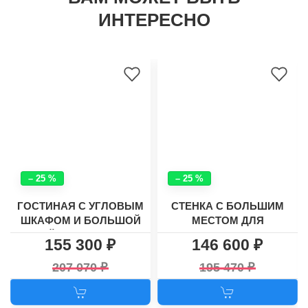
ИНТЕРЕСНО
– 25 %
– 25 %
ГОСТИНАЯ С УГЛОВЫМ
СТЕНКА С БОЛЬШИМ
ШКАФОМ И БОЛЬШОЙ
МЕСТОМ ДЛЯ
НИШЕЙ ДЛЯ ТВ ХАСКИ-9
ТЕЛЕВИЗОРА И
155 300
146 600
УГЛОВЫМ ШКАФОМ
ХАСКИ - 26
207 070
195 470