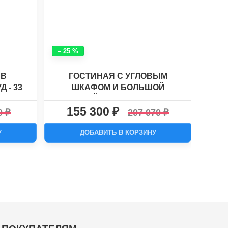
– 25 %
– 29
 В
ГОСТИНАЯ С УГЛОВЫМ
 - 33
ШКАФОМ И БОЛЬШОЙ
ТР
НИШЕЙ ДЛЯ ТВ ХАСКИ-9
155 300
1
00
207 070
У
ДОБАВИТЬ В КОРЗИНУ