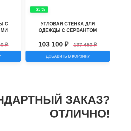
– 25 %
– 25
Ы С
УГЛОВАЯ СТЕНКА ДЛЯ
ШКА
ЯМИ
ОДЕЖДЫ С СЕРВАНТОМ
ХАСКИ №4
103 100
1
00
137 450
У
ДОБАВИТЬ В КОРЗИНУ
НДАРТНЫЙ ЗАКАЗ?
ОТЛИЧНО!