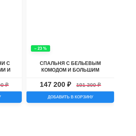
– 23 %
– 25
НИ С
СПАЛЬНЯ С БЕЛЬЕВЫМ
МИ И
КОМОДОМ И БОЛЬШИМ
МЕС
АУНЧ
ШКАФОМ ДЛЯ ОДЕЖЫ
УГ
147 200
1
"ЛАУНЧ"
00
191 300
У
ДОБАВИТЬ В КОРЗИНУ