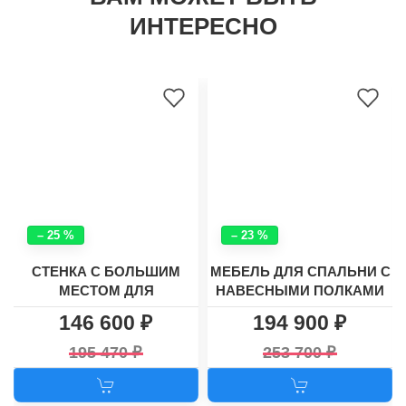
ИНТЕРЕСНО
– 25 %
– 23 %
СТЕНКА С БОЛЬШИМ
МЕБЕЛЬ ДЛЯ СПАЛЬНИ С
МЕСТОМ ДЛЯ
НАВЕСНЫМИ ПОЛКАМИ
ТЕЛЕВИЗОРА И
И УГЛОВЫМ ШКАФОМ
146 600
194 900
УГЛОВЫМ ШКАФОМ
"ЛАУНЧ 3"
ХАСКИ - 26
195 470
253 700