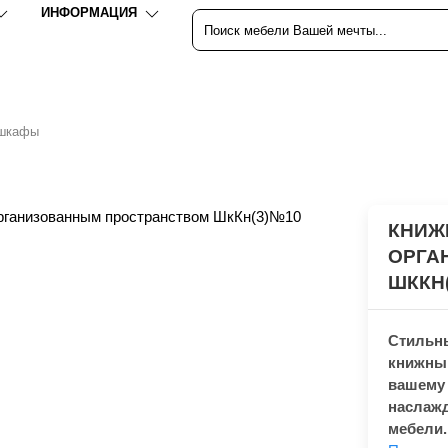
ИНФОРМАЦИЯ
 шкафы
КНИЖ
ОРГА
ШККН(
Стильны
книжны
вашему 
наслажд
мебели.