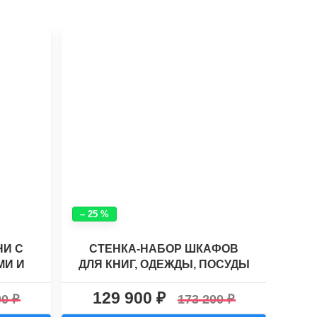
– 25 %
– 25
НИ С
СТЕНКА-НАБОР ШКАФОВ
МИ И
ДЛЯ КНИГ, ОДЕЖДЫ, ПОСУДЫ
МЕС
АУНЧ
И ТЕЛЕВИЗОРА ХАСКИ - 27
УГ
129 900
1
00
173 200