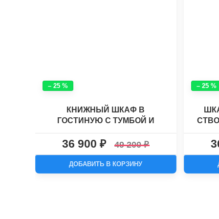
– 25 %
– 25 %
КНИЖНЫЙ ШКАФ В
ШК
ГОСТИНУЮ С ТУМБОЙ И
СТВО
ШИРОКИМИ ВЫДВИЖНЫМИ
36 900
3
ЯЩИКАМИ ШККН(3)№4
49 200
ДОБАВИТЬ В КОРЗИНУ