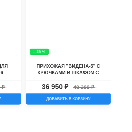
– 25 %
– 24
ДЛЯ
ПРИХОЖАЯ "ВИДЕНА-5" С
№6
КРЮЧКАМИ И ШКАФОМ С
ДВ
ЗЕРКАЛОМ
36 950
0
49 300
У
ДОБАВИТЬ В КОРЗИНУ