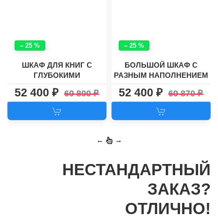
– 25 %
– 25 %
ШКАФ ДЛЯ КНИГ С
БОЛЬШОЙ ШКАФ С
ГЛУБОКИМИ
РАЗНЫМ НАПОЛНЕНИЕМ
ВЫДВИЖНЫМИ
РУНО-5
52 400
52 400
69 800
69 870
ЯЩИКАМИ ШККН(4)№10
←
→
НЕСТАНДАРТНЫЙ
ЗАКАЗ?
ОТЛИЧНО!