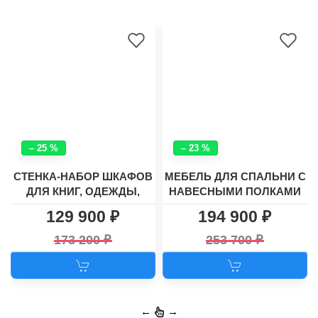
– 25 %
– 23 %
СТЕНКА-НАБОР ШКАФОВ
МЕБЕЛЬ ДЛЯ СПАЛЬНИ С
ДЛЯ КНИГ, ОДЕЖДЫ,
НАВЕСНЫМИ ПОЛКАМИ
ПОСУДЫ И ТЕЛЕВИЗОРА
И УГЛОВЫМ ШКАФОМ
129 900
194 900
ХАСКИ - 27
"ЛАУНЧ 3"
173 200
253 700
←
→